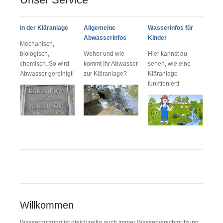
In der Kläranlage
Allgemeine
Wasserinfos für
Abwasserinfos
Kinder
Mechanisch,
biologisch,
Woher und wie
Hier kannst du
chemisch. So wird
kommt Ihr Abwasser
sehen, wie eine
Abwasser gereinigt!
zur Kläranlage?
Kläranlage
funktioniert!
Willkommen
Wassernutzung ist gleichzeitig auch immer Wasser­ver­schmutzung.