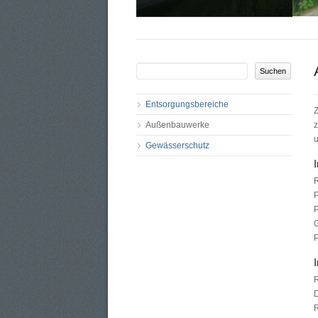
Entsorgungsbereiche
Z
Außenbauwerke
z
u
Gewässerschutz
G
R
D
R