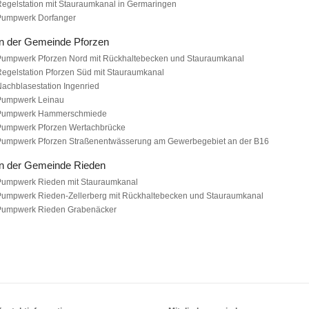
egelstation mit Stauraumkanal in Germaringen
Pumpwerk Dorfanger
In der Gemeinde Pforzen
Pumpwerk Pforzen Nord mit Rückhaltebecken und Stauraumkanal
egelstation Pforzen Süd mit Stauraumkanal
achblasestation Ingenried
Pumpwerk Leinau
Pumpwerk Hammerschmiede
Pumpwerk Pforzen Wertachbrücke
Pumpwerk Pforzen Straßenentwässerung am Gewerbegebiet an der B16
In der Gemeinde Rieden
Pumpwerk Rieden mit Stauraumkanal
Pumpwerk Rieden-Zellerberg mit Rückhaltebecken und Stauraumkanal
Pumpwerk Rieden Grabenäcker