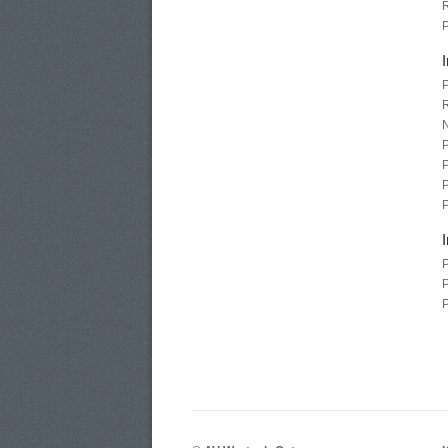
R
R
N