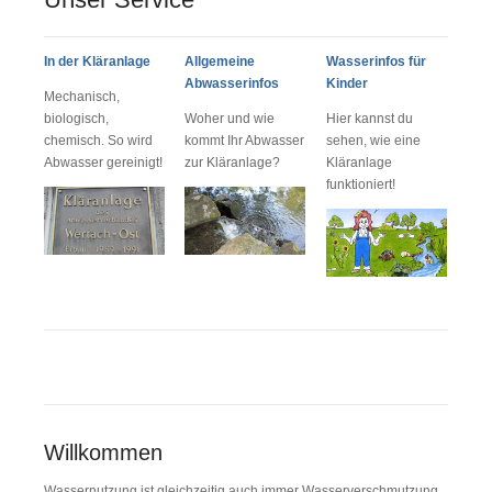
In der Kläranlage
Allgemeine
Wasserinfos für
Abwasserinfos
Kinder
Mechanisch,
biologisch,
Woher und wie
Hier kannst du
chemisch. So wird
kommt Ihr Abwasser
sehen, wie eine
Abwasser gereinigt!
zur Kläranlage?
Kläranlage
funktioniert!
Willkommen
Wassernutzung ist gleichzeitig auch immer Wasser­ver­schmutzung.